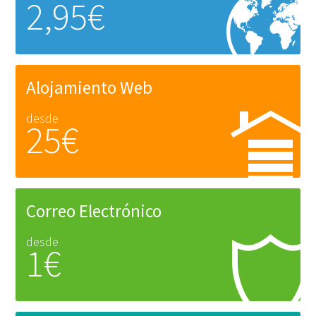
2,95€
Alojamiento Web
desde
25€
Correo Electrónico
desde
1€