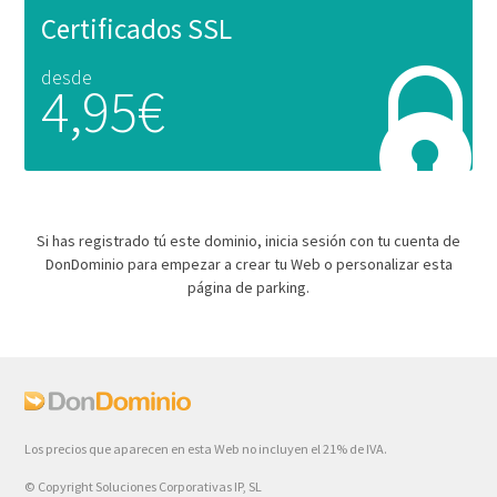
Certificados SSL
desde
4,95€
Si has registrado tú este dominio, inicia sesión con tu cuenta de
DonDominio para empezar a crear tu Web o personalizar esta
página de parking.
Los precios que aparecen en esta Web no incluyen el 21% de IVA.
© Copyright Soluciones Corporativas IP, SL